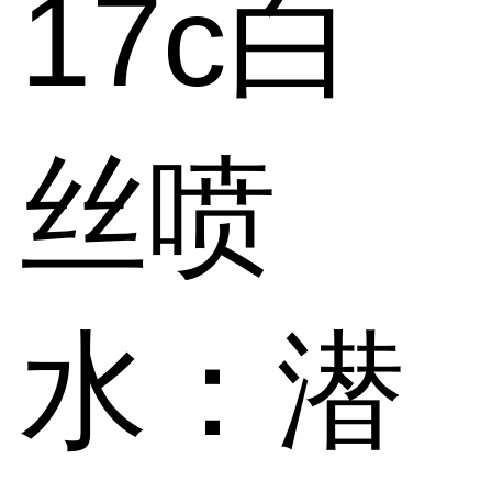
17c白
丝喷
水：潜