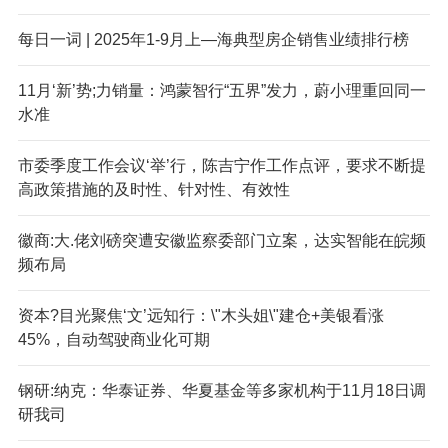
每日一词 | 2025年1-9月上—海典型房企销售业绩排行榜
11月‘新’势;力销量：鸿蒙智行“五界”发力，蔚小理重回同一
水准
市委季度工作会议‘举’行，陈吉宁作工作点评，要求不断提
高政策措施的及时性、针对性、有效性
徽商:大.佬刘磅突遭安徽监察委部门立案，达实智能在皖频
频布局
资本?目光聚焦‘文’远知行：\"木头姐\"建仓+美银看涨
45%，自动驾驶商业化可期
钢研:纳克：华泰证券、华夏基金等多家机构于11月18日调
研我司