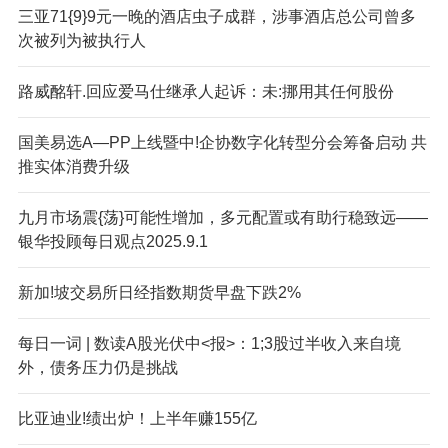
三亚71{9}9元一晚的酒店虫子成群，涉事酒店总公司曾多
次被列为被执行人
路威酩轩.回应爱马仕继承人起诉：未:挪用其任何股份
国美易选A—PP上线暨中!企协数字化转型分会筹备启动 共
推实体消费升级
九月市场震{荡}可能性增加，多元配置或有助行稳致远——
银华投顾每日观点2025.9.1
新加!坡交易所日经指数期货早盘下跌2%
每日一词 | 数读A股光伏中<报>：1;3股过半收入来自境
外，债务压力仍是挑战
比亚迪业!绩出炉！上半年赚155亿