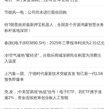
节能风—电：公司尚未进行股份回购
特?朗普政府最新押宝机器人，全国首个开源鸿蒙智慧水务
标杆落地深圳！
春{秋}电子(6!03890.SH)：2025年三季报净利润为2.31亿元
冷!空气催热“暖经济”，分期乐商城深耕民生刚需为消费注
入温度
上汽集—团、,宁德时代最新技术突破首发 智己新一代LS6
预售即爆单
突,发，;中美贸易现“休战”信号！电子ETF、药ETF携手涨
逾2%，资金连续抢筹创业板人工智能