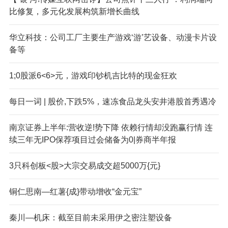
比修复，多元化发展构筑新增长曲线
华立科技：公司工厂主要生产游戏‘游’艺设备、动漫卡片设
备等
1;0股派6<6>元，游戏印钞机吉比特的现金狂欢
每日一词 | 股价,下跌5%，速冻食品龙头安井港股首秀遇冷
南京证券上半年:营收逆!势下降 依赖行情却没跑赢行情 连
续三年无IPO保荐项目过会储备为0|券商半年报
3只科创板<股>大宗交易成交超5000万{元}
铜仁思南—红薯{成}带动增收“金元宝”
秦川—机床：截至目前未采用伊之密注塑设备