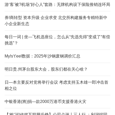
游‘客’被?机场“好心人”套路：无牌机构设下保险推销连环局
券!商转型 资本升级 企业求变 北交所构建服务专精特新中
小企业新生态
每日一词 | 坐—飞机选座位，怎么从“先选先得”变成了“有偿
挑选”？
My!s‘t’eel数据：2025年沙钢废钢调价汇总
明日贵.州茅台股东大会，股东们都在关心啥？
日—本主要反对党将举行会议 考虑支持玉木雄一郎冲击首
相之位
中银香港{将}捐—款2000万港币支援香港火灾
【‘银’河!传媒互联网岳铮】公司点评丨三人行 ：利润端同