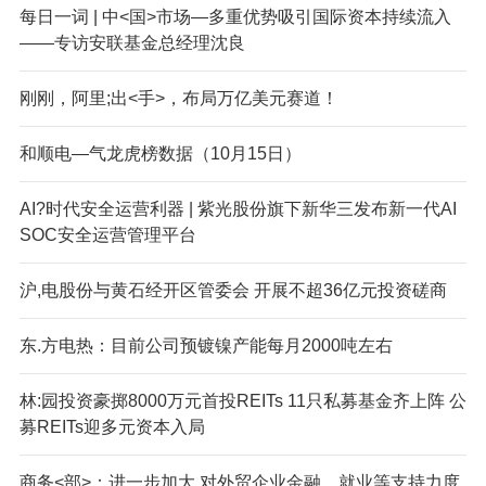
每日一词 | 中<国>市场—多重优势吸引国际资本持续流入
——专访安联基金总经理沈良
刚刚，阿里;出<手>，布局万亿美元赛道！
和顺电—气龙虎榜数据（10月15日）
AI?时代安全运营利器 | 紫光股份旗下新华三发布新一代AI
SOC安全运营管理平台
沪,电股份与黄石经开区管委会 开展不超36亿元投资磋商
东.方电热：目前公司预镀镍产能每月2000吨左右
林:园投资豪掷8000万元首投REITs 11只私募基金齐上阵 公
募REITs迎多元资本入局
商务<部>：进一步加大,对外贸企业金融、就业等支持力度