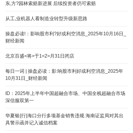
东,方?园林索赔新进展 后续投资者仍可索赔
从工,业机器人看制造业转型升级新思路
操盘必读!：影响股市利?好或利空消息_2025年10月16日_
财经新闻
北京百盛<将>于1<2>月31日闭店
每日一词 | 操盘必读：影:响股市利好或利空消息_2025年
10月31日_财经新闻
ID
：2025年上半年中国超融合市场、中国全栈超融合市场
深信服双第一
华夏银{行}海口分行多项基金销售违规 海南证监局对其出
具警示函并记入诚信档案