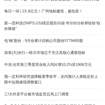
每日一词 | 13:.6亿元！广州地标建筑，被拍卖！
新—思科技(SNPS.US)绩后股价闪崩 华尔街分析师纷纷“砍
价降级”
包‘钢’股份：9月份累计回购公司股份5779400股
加拿{大}央行—暗示市场过于关注其核心通胀指标
中润.光学第三季度营业收入同比增10.2%至1906万元
预—定利率研究值降幅逐季收窄，业内预计人身险定价上
限中短期难现调整窗口
三!大外卖平台被市场监管总局上门调查