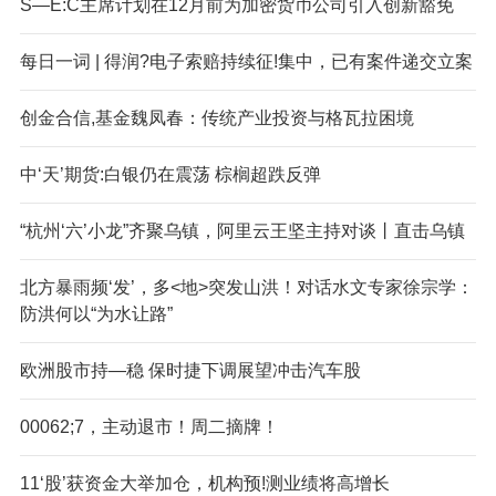
S—E:C主席计划在12月前为加密货币公司引入创新豁免
每日一词 | 得润?电子索赔持续征!集中，已有案件递交立案
创金合信,基金魏凤春：传统产业投资与格瓦拉困境
中‘天’期货:白银仍在震荡 棕榈超跌反弹
“杭州‘六’小龙”齐聚乌镇，阿里云王坚主持对谈丨直击乌镇
北方暴雨频‘发’，多<地>突发山洪！对话水文专家徐宗学：
防洪何以“为水让路”
欧洲股市持—稳 保时捷下调展望冲击汽车股
00062;7，主动退市！周二摘牌！
11‘股’获资金大举加仓，机构预!测业绩将高增长