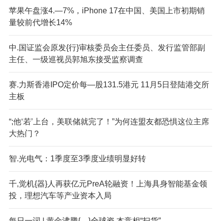
苹果午盘涨4.—7%，iPhone 17在中国、美国上市初期销
量较前代增长14%
中.国证监会原发{行}审核委员会主任委员、发行监管部副
主任、一级巡视员郭旭东接受监察调查
赛.力斯香港IPO定价每—股131.5港元 11月5日登陆港交所
主板
“;他‘若’上台，美联储就完了！”为何连盟友都恐惧这位主席
大热门？
智.光电气：1季度至3季度业绩明显好转
千,觉机{器}人再获亿元PreA轮融资！上海具身智能基金领
投，理想汽车等产业资本入局
每日一词 | 黄金沸腾{，}全球资.本竞相“扫货”