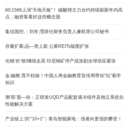
60:1566上演“天地天板”！ 碳酸锂主力合约持续刷新年内高
点，融资客看好这些概念股
集信国控,：刘冬;雪辞任财务负责人兼联席公司秘书
存量扩募;品—类上新 公募REITs版图扩张
伦铜‘价’格!继续走高 印尼铜矿停产或加剧全球供应紧张
金:融教:育不枯燥！中国人寿金融教育宣传周带你“玩”着学
知识
溯‘联’股—份：正研发UQD产品配套液冷组件及独立系统化
性能解决方案
产业链上‘的’“10+1”｜青岛智能家电：强者向更强的攀登！