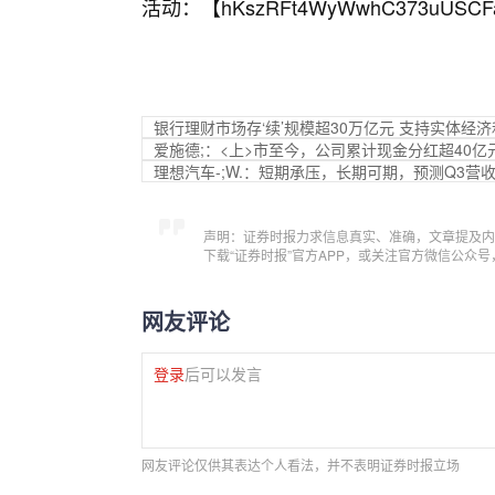
活动：【
hKszRFt4WyWwhC373uUSCF
银行理财市场存‘续’规模超30万亿元 支持实体经
爱施德;：<上>市至今，公司累计现金分红超40亿
理想汽车-;W.：短期承压，长期可期，预测Q3营收255.4
声明：证券时报力求信息真实、准确，文章提及内
下载“证券时报”官方APP，或关注官方微信公众
网友评论
登录
后可以发言
网友评论仅供其表达个人看法，并不表明证券时报立场