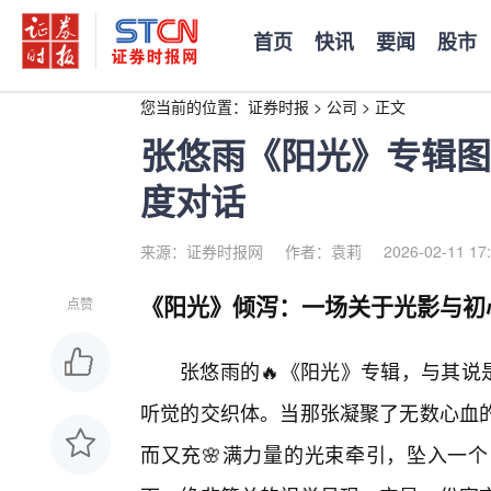
首页
快讯
要闻
股市
您当前的位置：
证券时报
>
公司
>
正文
张悠雨《阳光》专辑图
度对话
来源：证券时报网
作者：袁莉
2026-02-11 17
《阳光》倾泻：一场关于光影与初
点赞
张悠雨的🔥《阳光》专辑，与其说
听觉的交织体。当那张凝聚了无数心血
而又充🌸满力量的光束牵引，坠入一