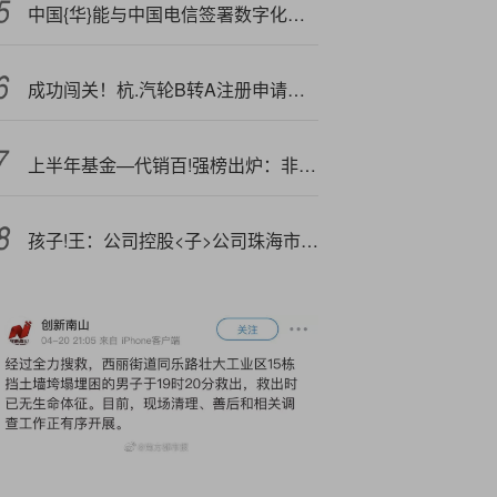
中国{华}能与中国电信签署数字化转型合作框架协议
成功闯关！杭.汽轮B转A注册申请获证监会批复
上半年基金—代销百!强榜出炉：非货币基金保有规模首破10万亿
孩子!王：公司控股<子>公司珠海市丝域实业发展有限公司正式更名为珠海市丝域生物技术发展有限公司