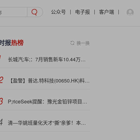
公众号
电子报
客户端
时报
热榜
换一换
长城汽;车;：7月销售新车10.44万辆，同比增长14.34%
【盈警】普达.特科技(00650.HK)料中期股东应占亏损收窄至8770万港元
P;riceSeek提醒：豫光金铅锌项目开工 产能增75万吨
清—华姚班量化天才“撕”亲爹！本人最新发声...