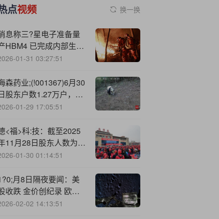
热点
视频
换一换
消息称三?星电子准备量
产HBM4 已完成内部生产
准备许可
2026-01-31 03:27:51
海森药业;(!001367)6月30
日股东户数1.27万户，较
上期增加28.18%
2026-01-29 17:05:51
德<福>科:技：截至2025
年11月28日股东人数为
45552户
2026-01-30 01:14:51
1?0;月8日隔夜要闻：美
股收跌 金价创纪录 欧盟
拟将钢铁关税提高至50%
2026-02-02 14:13:51
特斯拉推出减配版