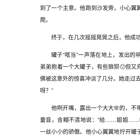
到了一个主意。他跑到沙发旁，小心翼
爬。
终于，在几次摇摇晃晃之后，他成功
罐子“哐当”一声落在地上，发出的
弟弟抱着一个大罐子，有些狼狈🙂但又
佛被这意外的惊喜冲淡了几分。她走过去
呀？”
他咧开嘴，露出一个大大🌸的、不
童音，含糊不清地说：“给……姐姐……
一丝小小的骄傲。他小心翼翼地拧开罐