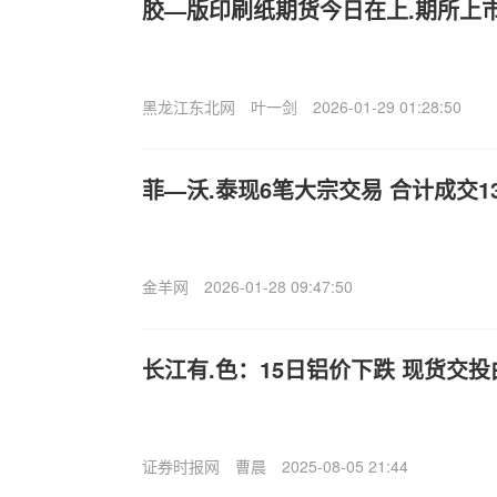
胶—版印刷纸期货今日在上.期所上市交
黑龙江东北网
叶一剑
2026-01-29 01:28:50
菲—沃.泰现6笔大宗交易 合计成交13
金羊网
2026-01-28 09:47:50
长江有.色：15日铝价下跌 现货交
证券时报网
曹晨
2025-08-05 21:44