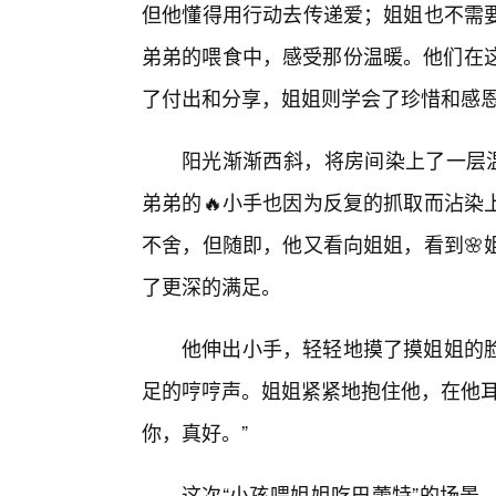
但他懂得用行动去传递爱；姐姐也不需
弟弟的喂食中，感受那份温暖。他们在这
了付出和分享，姐姐则学会了珍惜和感
阳光渐渐西斜，将房间染上了一层温
弟弟的🔥小手也因为反复的抓取而沾染
不舍，但随即，他又看向姐姐，看到🌸
了更深的满足。
他伸出小手，轻轻地摸了摸姐姐的
足的哼哼声。姐姐紧紧地抱住他，在他耳
你，真好。”
这次“小孩喂姐姐吃巴蕾特”的场景