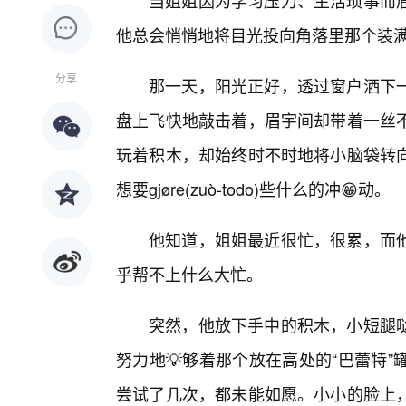
当姐姐因为学习压力、生活琐事而
他总会悄悄地将目光投向角落里那个装满
分享
那一天，阳光正好，透过窗户洒下
盘上飞快地敲击着，眉宇间却带着一丝
玩着积木，却始终时不时地将小脑袋转向
想要gjøre(zuò-todo)些什么的冲😁动。
他知道，姐姐最近很忙，很累，而
乎帮不上什么大忙。
突然，他放下手中的积木，小短腿哒
努力地💡够着那个放在高处的“巴蕾特
尝试了几次，都未能如愿。小小的脸上