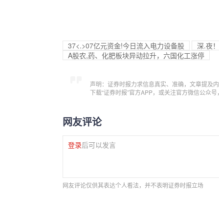
37<.>07亿元资金!今日流入电力设备股
深.夜
A股农,药、化肥板块异动拉升，六国化工涨停
声明：证券时报力求信息真实、准确，文章提及内
下载“证券时报”官方APP，或关注官方微信公众
网友评论
登录
后可以发言
网友评论仅供其表达个人看法，并不表明证券时报立场