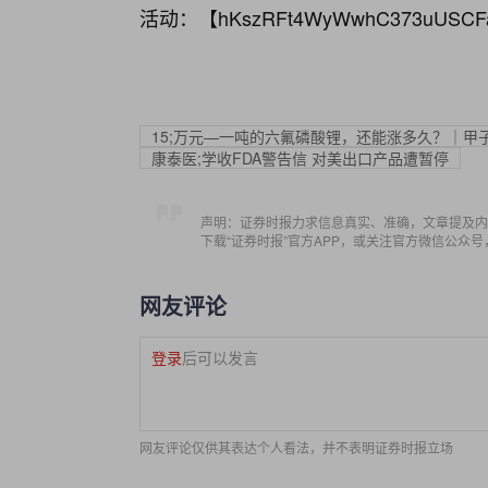
活动：【
hKszRFt4WyWwhC373uUSCF
15;万元—一吨的六氟磷酸锂，还能涨多久？｜甲
康泰医;学收FDA警告信 对美出口产品遭暂停
声明：证券时报力求信息真实、准确，文章提及内
下载“证券时报”官方APP，或关注官方微信公众
网友评论
登录
后可以发言
网友评论仅供其表达个人看法，并不表明证券时报立场