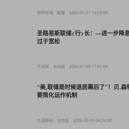
华声在线
赵普
2026-01-27 14:23:08
圣路易斯联储<行>长：—进一步降
过于宽松
千龙网
水均益
2026-01-25 17:51:08
“美,联储是时候退居幕后了”！贝.
要简化运作机制
九派新闻
水均益
2026-02-09 04:24:08