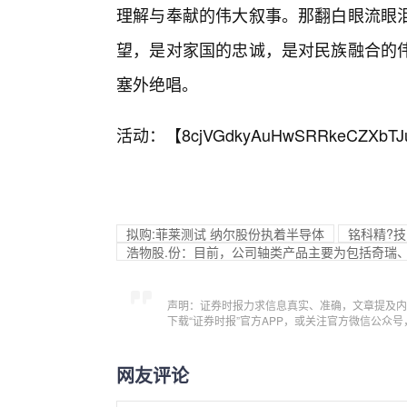
理解与奉献的伟大叙事。那翻白眼流眼泪
望，是对家国的忠诚，是对民族融合的
塞外绝唱。
活动：【
8cjVGdkyAuHwSRRkeCZXbTJ
拟购:菲莱测试 纳尔股份执着半导体
铭科精?
浩物股.份：目前，公司轴类产品主要为包括奇瑞
声明：证券时报力求信息真实、准确，文章提及内
下载“证券时报”官方APP，或关注官方微信公众
网友评论