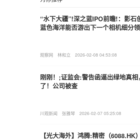
“水下大疆”!深之蓝IPO前瞻!：影
蓝色海洋能否游出下一个相机细分领
观察网
林和立
2026-02-08 04:53:08
刚刚！;证监会:警告函逼出绿地真相，
了！公司被查
川观新闻
张雅琴
2026-02-07 05:25:08
【光大海外】鸿腾:精密（6088.HK