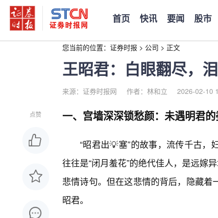
首页
快讯
要闻
股市
您当前的位置：
证券时报
>
公司
>
正文
王昭君：白眼翻尽，泪
来源：证券时报网
作者：林和立
2026-02-10 
一、宫墙深深锁愁颜：未遇明君的
点赞
“昭君出💡塞”的故事，流传千古
往往是“闭月羞花”的绝代佳人，是远嫁
悲情诗句。但在这悲情的背后，隐藏着
昭君。