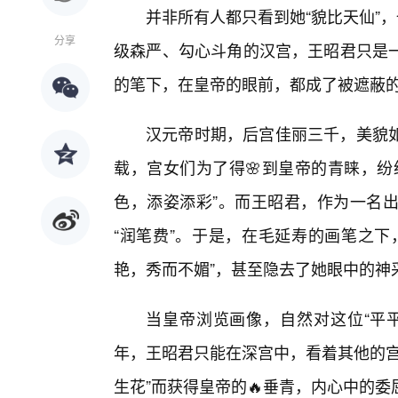
并非所有人都只看到她“貌比天仙”，
分享
级森严、勾心斗角的汉宫，王昭君只是
的笔下，在皇帝的眼前，都成了被遮蔽
汉元帝时期，后宫佳丽三千，美貌
载，宫女们为了得🌸到皇帝的青睐，纷
色，添姿添彩”。而王昭君，作为一名
“润笔费”。于是，在毛延寿的画笔之下
艳，秀而不媚”，甚至隐去了她眼中的神
当皇帝浏览画像，自然对这位“平
年，王昭君只能在深宫中，看着其他的宫
生花”而获得皇帝的🔥垂青，内心中的