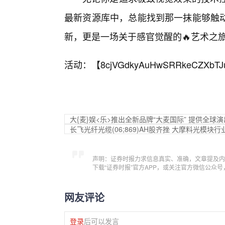
最新资源库中，总能找到那一抹能够触
新，更是一场关于感官觉醒的🔥艺术之
活动：【
8cjVGdkyAuHwSRRkeCZXbTJ
大{麦}娱<乐>推出全新品牌“大麦国际” 提供全球
长飞光纤光缆(06;869)AH股齐挫 大摩料光模
声明：证券时报力求信息真实、准确，文章提及内
下载“证券时报”官方APP，或关注官方微信公众
网友评论
登录
后可以发言