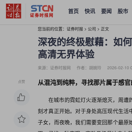
首页
快讯
要闻
股市
您当前的位置：
证券时报
>
公司
>
正文
深夜的终极慰藉：如何
高清无界体验
来源：证券时报网
作者：胡婉玲
2026-02-10 
从混沌到纯粹，寻找那片属于感官
点赞
在城市的霓虹灯火逐渐熄灭，周遭
刻才真正开始。对于身处高压现代生活
子女，而夜晚，我们需要变回那个最原