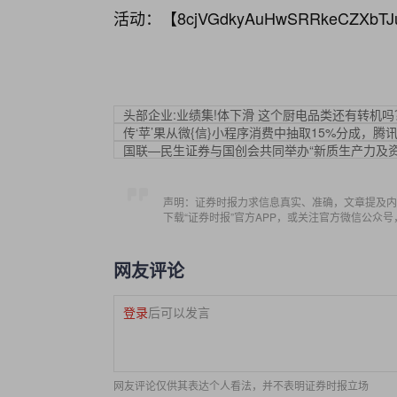
活动：【
8cjVGdkyAuHwSRRkeCZXbTJ
头部企业:业绩集!体下滑 这个厨电品类还有转机吗
传‘苹’果从微{信}小程序消费中抽取15%分成，腾
国联—民生证券与国创会共同举办“新质生产力及
声明：证券时报力求信息真实、准确，文章提及内
下载“证券时报”官方APP，或关注官方微信公众
网友评论
登录
后可以发言
网友评论仅供其表达个人看法，并不表明证券时报立场