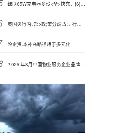
绿联65W充电器多设<备>快充，{6}4元到手
英国央行内<部>政;策分歧凸显 行长与外部委员Greene意见相左
险企资.本补充路径趋于多元化
2.025;年8月中国物业服务企业品牌传播TOP50