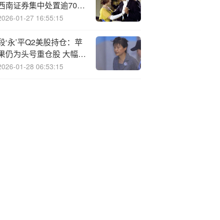
西南证券集中处置逾70项
资产
2026-01-27 16:55:15
段‘永’平Q2美股持仓：苹
果仍为头号重仓股 大幅增
持谷歌-C、英伟达 清仓
2026-01-28 06:53:15
Moderna