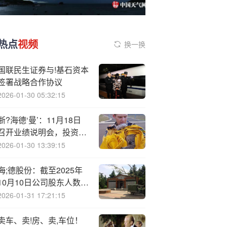
热点
视频
换一换
国联民生证券与!基石资本
签署战略合作协议
2026-01-30 05:32:15
浙?海德‘曼’：11月18日
召开业绩说明会，投资者
参与
2026-01-30 13:39:15
海;德股份：截至2025年
10月10日公司股东人数为
48389户
2026-01-31 17:21:15
卖车、卖!房、卖,车位！