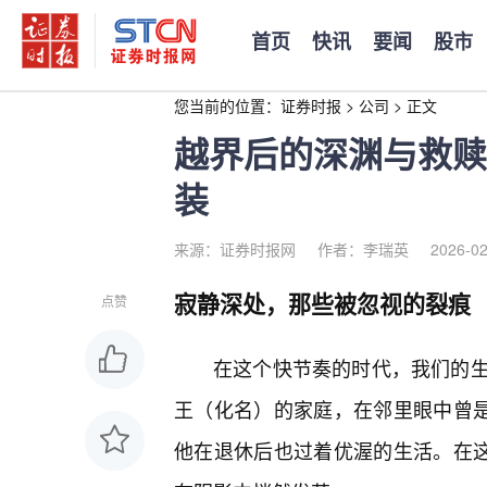
首页
快讯
要闻
股市
您当前的位置：
证券时报
>
公司
>
正文
越界后的深渊与救赎
装
来源：证券时报网
作者：李瑞英
2026-02
寂静深处，那些被忽视的裂痕
点赞
在这个快节奏的时代，我们的
王（化名）的家庭，在邻里眼中曾是
他在退休后也过着优渥的生活。在这