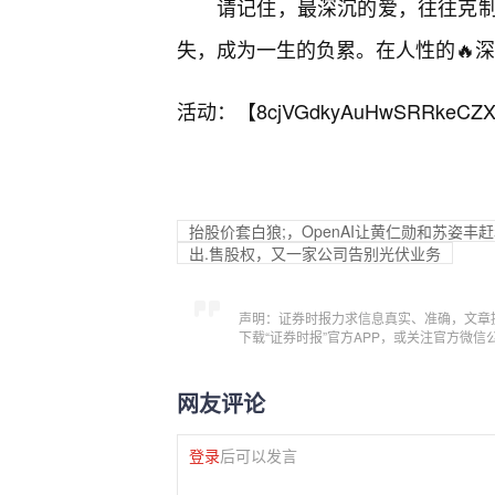
请记住，最深沉的爱，往往克
失，成为一生的负累。在人性的🔥
活动：【
8cjVGdkyAuHwSRRkeCZX
抬股价套白狼;，OpenAI让黄仁勋和苏姿丰
出.售股权，又一家公司告别光伏业务
声明：证券时报力求信息真实、准确，文章
下载“证券时报”官方APP，或关注官方微
网友评论
登录
后可以发言