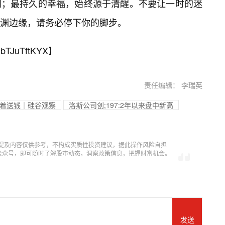
制；最持久的幸福，始终源于清醒。不要让一时的迷
深渊边缘，请务必停下你的脚步。
bTJuTftKYX
】
责任编辑： 李瑞英
赶着送钱｜硅谷观察
洛斯公司创;197:2年以来盘中新高
提及内容仅供参考，不构成实质性投资建议，据此操作风险自担
信公众号，即可随时了解股市动态，洞察政策信息，把握财富机会。
发送