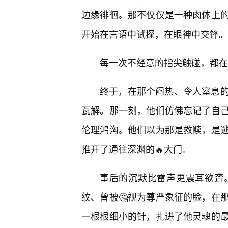
边缘徘徊。那不仅仅是一种肉体上
开始在言语中试探，在眼神中交锋。
每一次不经意的指尖触碰，都在
终于，在那个闷热、令人窒息的
瓦解。那一刻，他们仿佛忘记了自
伦理鸿沟。他们以为那是救赎，是
推开了通往深渊的🔥大门。
事后的沉默比雷声更震耳欲聋
纹、曾被🤔视为尊严象征的脸，在
一根根细小的针，扎进了他灵魂的