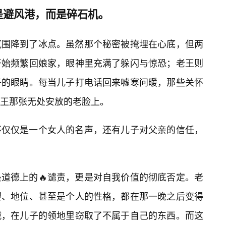
是避风港，而是碎石机。
氛围降到了冰点。虽然那个秘密被掩埋在心底，但两
开始频繁回娘家，眼神里充满了躲闪与惊恐；老王则
子的眼睛。每当儿子打电话回来嘘寒问暖，那些关怀
老王那张无处安放的老脸上。
不仅仅是一个女人的名声，还有儿子对父亲的信任，
道德上的🔥谴责，更是对自我价值的彻底否定。老
望、地位、甚至是个人的性格，都在那一晚之后变得
贼，在儿子的领地里窃取了不属于自己的东西。而这