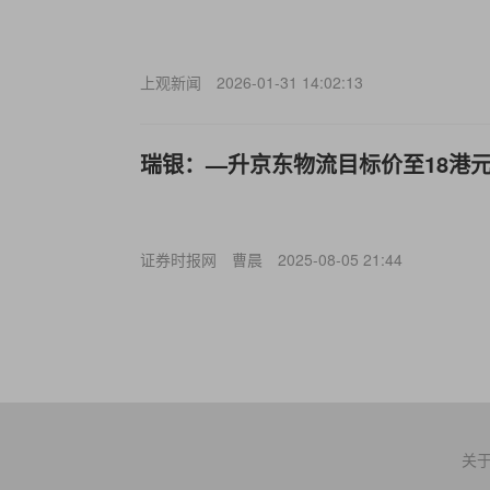
上观新闻
2026-01-31 14:02:13
瑞银：—升京东物流目标价至18港元
证券时报网
曹晨
2025-08-05 21:44
关