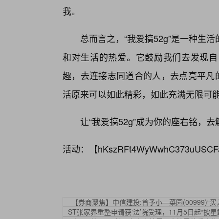
我。
总而言之，“我爱搞52g”是一种生
和对生活的热爱。它鼓励我们去发现自己
趣，去连接志同道合的人，去点亮平凡的
活原来可以如此精彩，如此充满无限可
让“我爱搞52g”成为你的座右铭，
活动：【
hKszRFt4WyWwhC373uUSCF
【券商聚焦】中信建投:首予小—菜园(00999)
ST张家界重整申请获‘法’院受理，11月5日起“披星