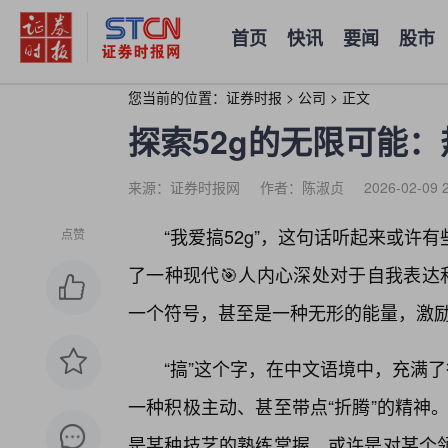
首页
快讯
要闻
股市
您当前的位置：
证券时报
>
公司
>
正文
探索52g的无限可能
来源：证券时报网
作者：陈淑贞
2026-02-09 
“我爱搞52g”，这句话听起来或
点赞
了一种现代🎯人内心深处对于自我表达
一个符号，甚至是一种无形的能量，激励
“搞”这个字，在中文语境中，充满
一种积极主动、甚至带点“折腾”的精神。
是某种技艺的熟练掌握，或许是对某个