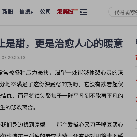
新股
信披+
公司
港美股
止是甜，更是治愈人心的暖意
-09 20:35:10
常常被各种压力裹挟，渴望一处能够休憩心灵的港
分地💡满足了这份深藏🙂的期盼。它没有跌宕起伏
怨情仇，而是将镜头聚焦于一群平凡到不能再平凡的
生的悲欢离合。
在我们身边找到原型——那个爱操心又刀子嘴豆腐心
偶尔也流露出孤独的老李大爷，还有那对即将步入婚