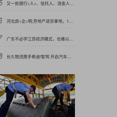
又一批银行<人>、信托人、消金人望加入金融监管“大家庭”，金融消保领域占比最多
河北房<企>明;芳地产进京拿地，13.69亿元拍下昌平一地块
广东不必学江苏经济模式，也难以复<制>｜微观视界
长久物流携手希迪!智驾 开启汽车物流智能化新纪元