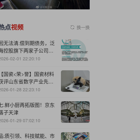
热点
视频
换一换
因无法清.偿到期债务，泛
海控股旗下两家子公司被
申请破产清算
2026-02-01 22:20:10
【国瓷<荣>誉】国瓷材料
获评山东省数字产业先锋
企业
2026-01-28 22:23:10
七.鲜小厨再拓版图！京东
落子天津
2026-01-29 07:02:10
品:质引领、科技赋能、市