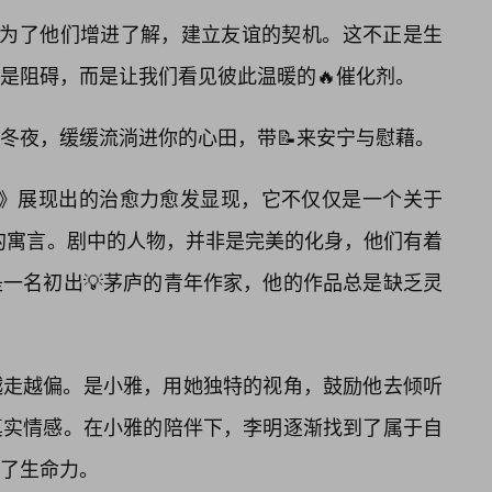
成为了他们增进了解，建立友谊的契机。这不正是生
是阻碍，而是让我们看见彼此温暖的🔥催化剂。
冬夜，缓缓流淌进你的心田，带📝来安宁与慰藉。
6》展现出的治愈力愈发显现，它不仅仅是一个关于
”的寓言。剧中的人物，并非是完美的化身，他们有着
一名初出💡茅庐的青年作家，他的作品总是缺乏灵
越走越偏。是小雅，用她独特的视角，鼓励他去倾听
真实情感。在小雅的陪伴下，李明逐渐找到了属于自
了生命力。