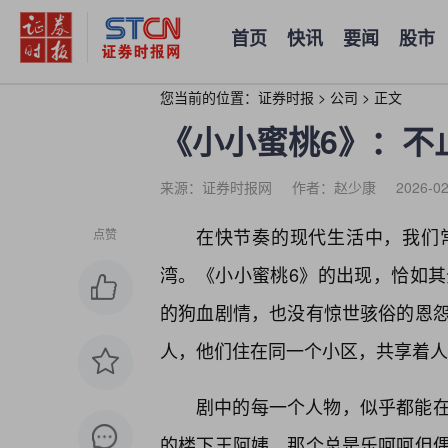
首页
快讯
要闻
股市
您当前的位置：
证券时报
>
公司
>
正文
《小小蜜桃6》：不
来源：证券时报网
作者：赵少康
2026-02
在快节奏的现代生活中，我们
点赞
湾。《小小蜜桃6》的出现，恰如其
的狗血剧情，也没有惊世骇俗的恩
人，他们住在同一个小区，共享着人
剧中的每一个人物，似乎都能
的楼下王阿姨，那个总是乐呵呵但