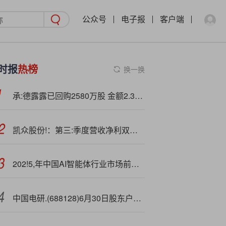
公众号
电子报
客户端
时报
热榜
换一换
承:德露露已回购2580万股 金额2.35亿元
凯众股份!：第三:季度营收净利双增，可转债落地加速产能升级
202!5,年中国AI智能体行业市场前景预测研究报告
中国电研.(688128)6月30日股东户数1.02万户，较上期减少8.39%