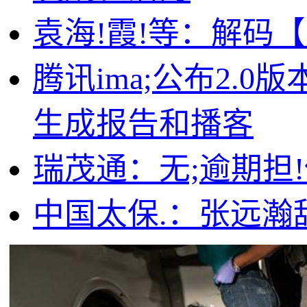
袁海!霞!等：解码
腾讯ima;公布2.
生成报告和播客
瑞茂通：无;逾期担
中国太保.：张远瀚