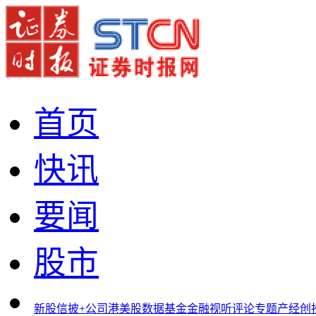
首页
快讯
要闻
股市
新股
信披+
公司
港美股
数据
基金
金融
视听
评论
专题
产经
创