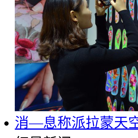
消—息称派拉蒙天空