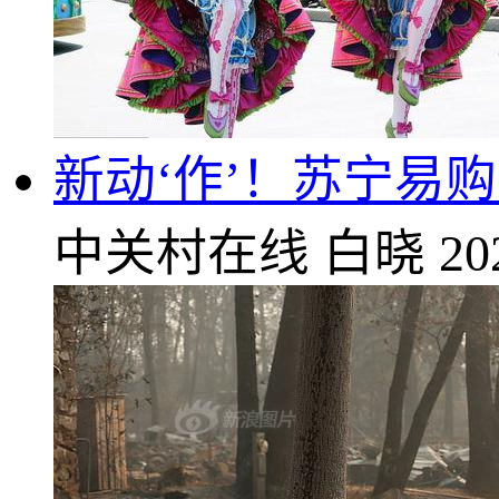
新动‘作’！苏宁易购
中关村在线
白晓
20