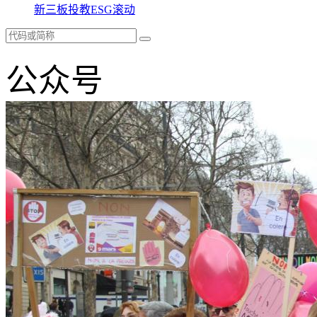
新三板
投教
ESG
滚动
公众号