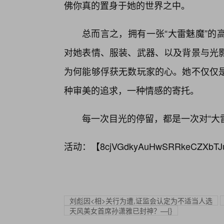
佛你真的置身于她的世界之中。
总而言之，拥有一张“大雷魅魔”的
对她表情、服装、武器、以及背景与光
为何能够俘获无数玩家的心。她不仅仅
种审美的追求，一种情感的寄托。
每一次目光的停留，都是一次对“大
活动：【
8cjVGdkyAuHwSRRkeCZXbTJ
刘彪因<相>关行为遭,证监会认定为不适当人选
天风美女首席孙潇雅已封神？—{}