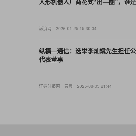
人形机器人厂商花式“出—圈”，谁是
澎湃网
2026-01-25 15:30:04
纵横—通信：选举李灿斌先生担任公
代表董事
证券时报网
曹晨
2025-08-05 21:44