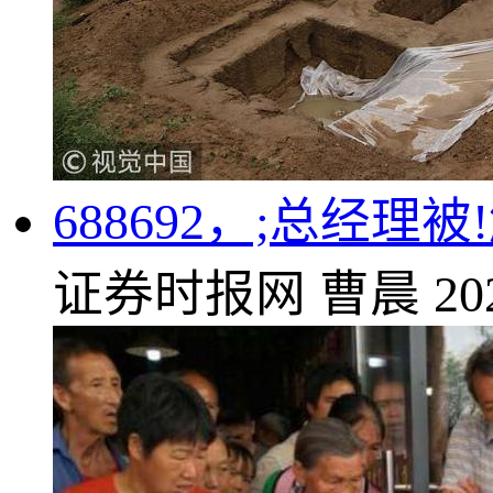
688692，;总经理
证券时报网
曹晨
20