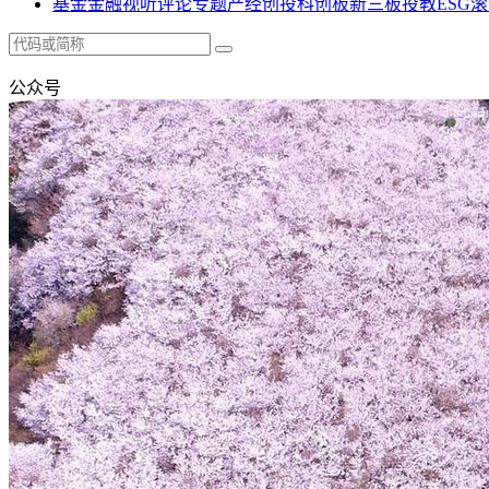
基金
金融
视听
评论
专题
产经
创投
科创板
新三板
投教
ESG
滚
公众号