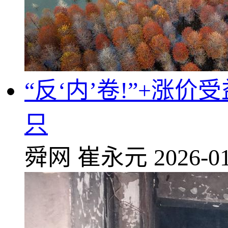
“反‘内’卷!”+涨
只
舜网
崔永元
2026-01