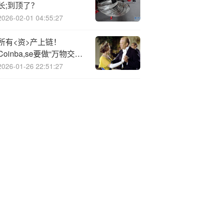
长;到顶了？
2026-02-01 04:55:27
所有<资>产上链！
Coinba,se要做“万物交易
所”
2026-01-26 22:51:27