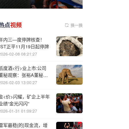
热点
视频
换一换
年内三—度停牌核查！
*ST正平11月19日起停牌
2026-02-08 08:21:27
低度酒<行>业上市:公司
董秘观察：张裕A董秘姜
建勋薪酬99.72万元 降薪
2026-02-03 13:00:27
25.24万元
金<价>闪耀，矿企上半年
业绩“金光闪闪”
2026-01-31 01:09:27
雷军最稳{的}现金流，增