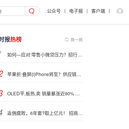
公众号
电子报
客户端
时报
热榜
换一换
如何—应对:零售小微贷压力？招行管理层：以紧抓风险质量为本，再寻求价和量的平衡增长
苹果折:叠屏{i}Phone将至？供应链爆料无折痕设计，官方回应引关注
OLED平,板热,卖 销量暴涨近90% 华为独占42%份额
返佣腐败，6年套?取上亿元！ 招商证券从业人员组团违规 多名高管被查