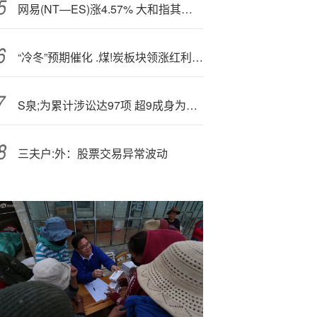
网易(NT—ES)涨4.57% 大和指其游戏销售表现稳健
“冷冬”预期催化 .煤!炭板块领涨红利资产
S
泉;为累计涉讼达97项 超9成身为被告
三夫户:外：股票交易异常波动