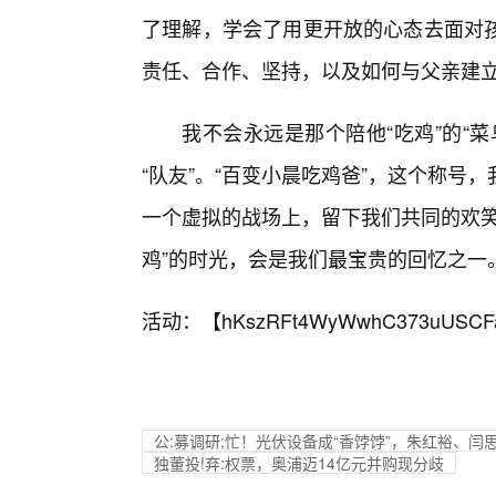
了理解，学会了用更开放的心态去面对
责任、合作、坚持，以及如何与父亲建
我不会永远是那个陪他“吃鸡”的“
“队友”。“百变小晨吃鸡爸”，这个称
一个虚拟的战场上，留下我们共同的欢笑
鸡”的时光，会是我们最宝贵的回忆之一
活动：【
hKszRFt4WyWwhC373uUSCF
公:募调研;忙！光伏设备成“香饽饽”，朱红裕、闫
独董投!弃:权票，奥浦迈14亿元并购现分歧