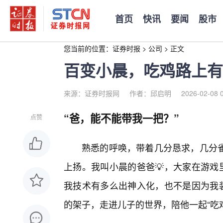
首页
快讯
要闻
股市
您当前的位置：
证券时报
>
公司
>
正文
百变小晨，吃鸡路上有
来源：证券时报网
作者：邱启明
2026-02-08 
“爸，能不能带我一把？”
点赞
熟悉的呼唤，带着几分恳求，几分雀
上扬。我叫小晨的爸爸💡，大家在游戏里
我技术有多么出神入化，也不是因为我装
的架子，走进儿子的世界，陪他一起“吃