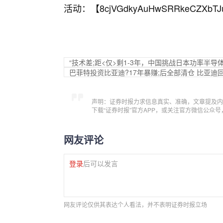
活动：【
8cjVGdkyAuHwSRRkeCZXbTJ
“技术差;距<仅>剩1-3年，中国挑战日本功率半导
巴菲特投资比亚迪?17年暴赚;后全部清仓 比亚
声明：证券时报力求信息真实、准确，文章提及内
下载“证券时报”官方APP，或关注官方微信公众
网友评论
登录
后可以发言
网友评论仅供其表达个人看法，并不表明证券时报立场