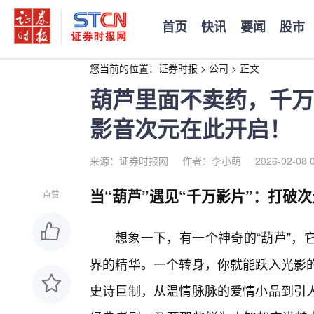
首页
快讯
要闻
股市
您当前的位置：
证券时报
>
公司
>
正文
葫芦里面不卖药，千万
影音次元在此开启！
来源：证券时报网
作者：李小萌
2026-02-08 
当“葫芦”遇见“千万影片”：打破
点赞
想象一下，有一个神奇的“葫芦”，
界的精华。一个转身，你就能跃入光影的
史诗巨制，从温情脉脉的爱情小品到引