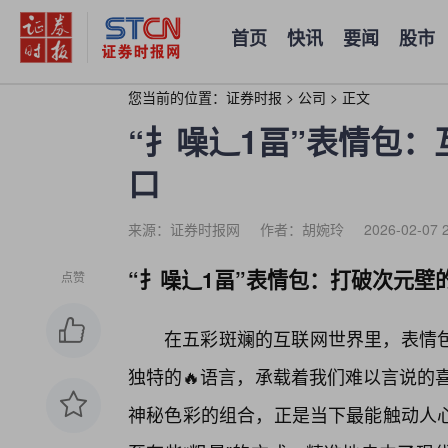
首页
快讯
要闻
股市
您当前的位置：
证券时报
>
公司
>
正文
“扌噪辶1畐”表情包
口
来源：证券时报网
作者：胡婉玲
2026-02-07 
“扌噪辶1畐”表情包：打破次元壁
点赞
在五彩斑斓的互联网世界里，表情包
独特的🔥语言，承载着我们难以言说的
神秘色彩的组合，正是当下最能触动人