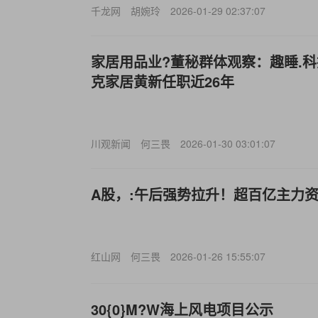
千龙网
胡婉玲
2026-01-29 02:37:07
家居用品业?董秘群体观察：趣睡.科
克家居黄新任职近26年
川观新闻
何三畏
2026-01-30 03:01:07
A股，:午后强势拉升！超百亿主力
红山网
何三畏
2026-01-26 15:55:07
30{0}M?W海上风电项目公示