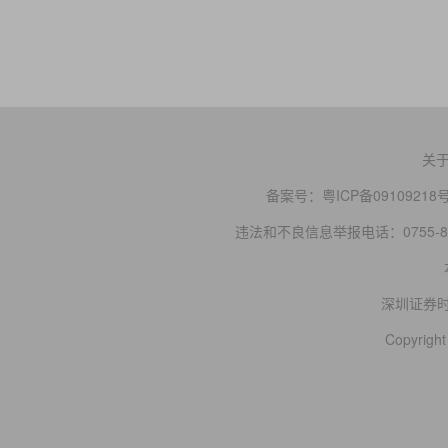
关
备案号：
粤ICP备09109218
违法和不良信息举报电话：0755-83
深圳证券
Copyright