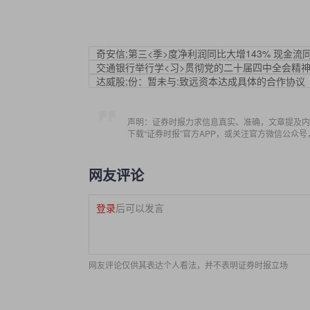
奇安信;第三<季>度净利润同比大增143% 现金流同比
交通银行举行学<习>贯彻党的二十届四中全会精
达威股;份：暂未与:致远资本达成具体的合作协议
声明：证券时报力求信息真实、准确，文章提及内
下载“证券时报”官方APP，或关注官方微信公众
网友评论
登录
后可以发言
网友评论仅供其表达个人看法，并不表明证券时报立场