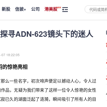
新股
信披+
公司
港美股
寻ADN-623镜头下的迷人
-07 18:22:05
美羽的惊艳亮相
有那么一些名字，初次啼声便足以撼动人心，令人过
目的作品，无疑为我们带来了这样一位令人惊艳的女性
沉寂已久的湖面泛起了涟漪，瞬间吸引了所有人的目