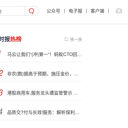
公众号
电子报
客户端
时报
热榜
换一换
马云让我们“{冲}第一”！蚂蚁CTO回应灵光App爆火秘诀
非农{数}据高于预期，施压金价，短期黄金维持区间震荡
港股商用车,服务龙头遭监管警示 陕汽系德银天下股价巨震
品质交?付与长效!服务：解析保利・世博天悦的“好房子”全周期营造体系