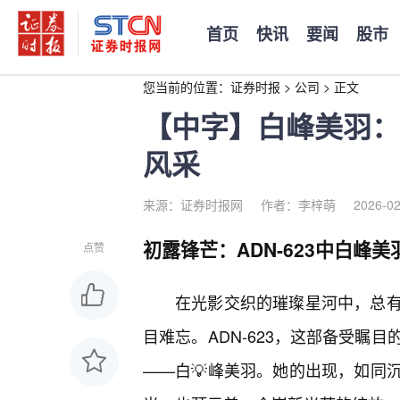
首页
快讯
要闻
股市
您当前的位置：
证券时报
>
公司
>
正文
【中字】白峰美羽：探
风采
来源：证券时报网
作者：李梓萌
2026-02
初露锋芒：ADN-623中白峰
点赞
在光影交织的璀璨星河中，总
目难忘。ADN-623，这部备受瞩
——白💡峰美羽。她的出现，如同