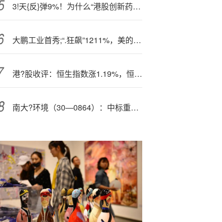
3!天{反}弹9%！为什么“港股创新药”还能涨？
大鹏工业首秀;“.狂飙”1211%，美的“太子”何剑锋隐身其后
港?股收评：恒生指数涨1.19%，恒生科技指数涨1.3%，黄金、地产股走强
南大?环境（30—0864）：中标重庆市开州区生态环境局采购项目，中标金额为257.80万元