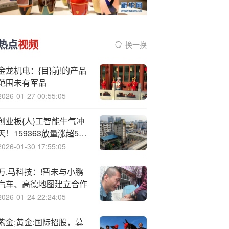
热点
视频
换一换
金龙机电：{目}前!的产品
范围未有军品
2026-01-27 00:55:05
创业板{人}工智能牛气冲
天！159363放量涨超5%
连刷新高！大牛股新易盛
2026-01-30 17:55:05
涨超12%，市值突破3000
亿元
万.马科技：!暂未与小鹏
汽车、高德地图建立合作
2026-01-24 22:24:05
紫金;黄金:国际招股，募