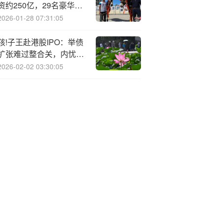
资约250亿，29名豪华基
石阵容认购约125亿
2026-01-28 07:31:05
孩!子王赴港股IPO：举债
扩张难过整合关，内忧未
了又谋出海
2026-02-02 03:30:05