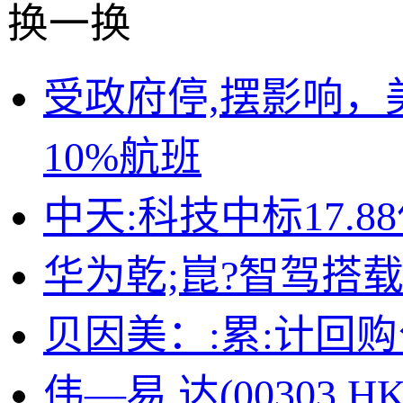
换一换
受政府停,摆影响，
10%航班
中天:科技中标17.
华为乾;崑?智驾搭载
贝因美：:累:计回购公
伟—易.达(00303.