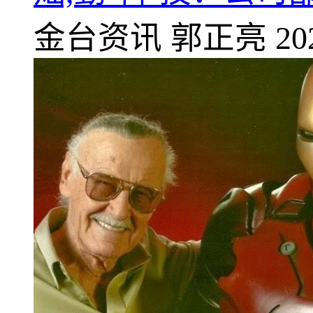
金台资讯
郭正亮
20