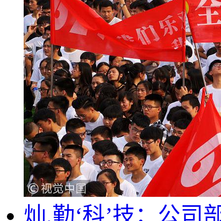
灿,勤‘科’技：公