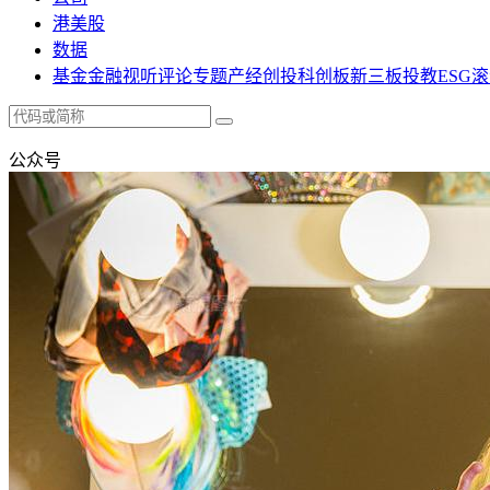
港美股
数据
基金
金融
视听
评论
专题
产经
创投
科创板
新三板
投教
ESG
滚
公众号