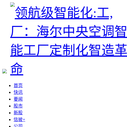
首页
快讯
要闻
股市
新股
信披+
公司