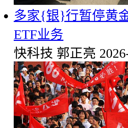
多家{银}行暂停黄
ETF业务
快科技
郭正亮
2026