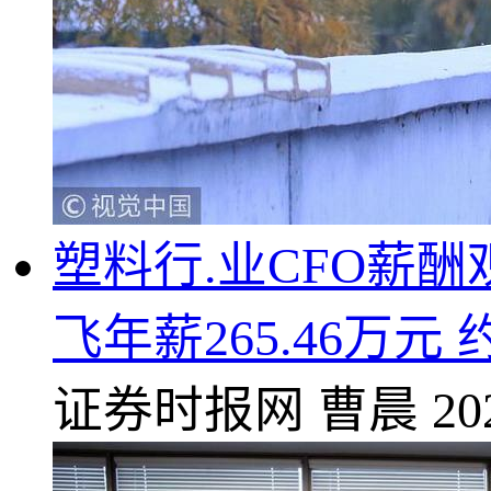
塑料行.业CFO薪
飞年薪265.46万元
证券时报网
曹晨
20