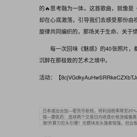
的🔥思考融为一体。这首歌曲，就像是
却在心底激荡，引导我们去感受那份由
旋律共同编织的，那场关于生命、关于情
每一次回味《魅惑》的40张照片，
沉醉在那极致的艺术之境中。
活动：【
8cjVGdkyAuHwSRRkeCZXbTJ
日本或出台加—密货币新规，将利润税率降至20%
瑞—康医药：连续两个交易日内收盘价格涨幅偏离
海!外算力巨头引爆！光模块龙头强者恒强，创业板人