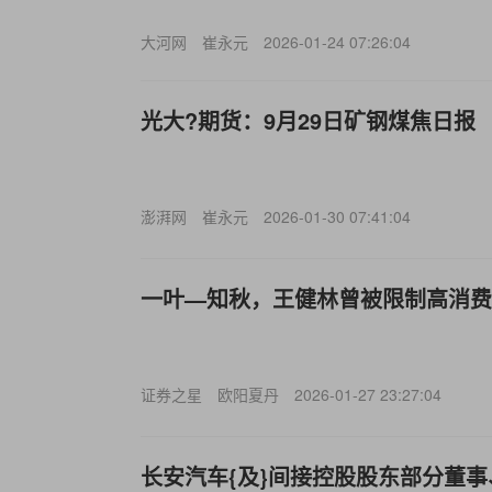
大河网
崔永元
2026-01-24 07:26:04
光大?期货：9月29日矿钢煤焦日报
澎湃网
崔永元
2026-01-30 07:41:04
一叶—知秋，王健林曾被限制高消费
证券之星
欧阳夏丹
2026-01-27 23:27:04
长安汽车{及}间接控股股东部分董