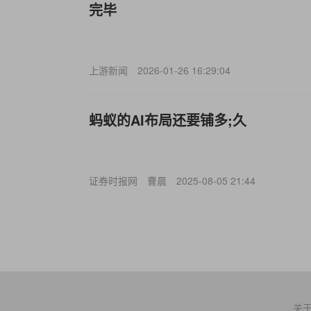
完毕
上游新闻
2026-01-26 16:29:04
蚂蚁的AI布局还要铺多;久
证券时报网
曹晨
2025-08-05 21:44
关