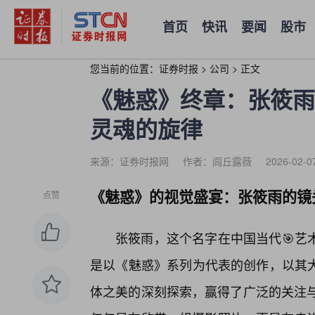
首页
快讯
要闻
股市
您当前的位置：
证券时报
>
公司
>
正文
《魅惑》终章：张筱雨
灵魂的旋律
来源：证券时报网
作者：闾丘露薇
2026-02-0
《魅惑》的视觉盛宴：张筱雨的镜
点赞
张筱雨，这个名字在中国当代🎯艺
是以《魅惑》系列为代表的创作，以其大
体之美的深刻探索，赢得了广泛的关注与